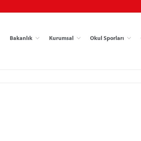
Bakanlık
Kurumsal
Okul Sporları
Spor Bilgi Sistemi
Kredi/Yurt İşlemle