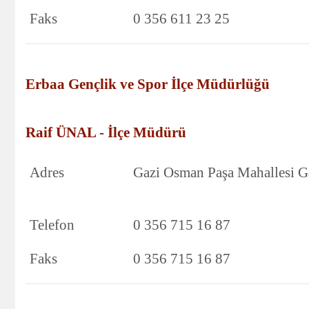
Faks
0 356 611 23 25
Erbaa Gençlik ve Spor İlçe Müdürlüğü
Raif ÜNAL - İlçe Müdürü
Adres
Gazi Osman Paşa Mahalles
Telefon
0 356 715 16 87
Faks
0 356 715 16 87