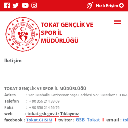
Hızlı Erişim
TOKAT GENÇLİK VE
SPOR İL
MÜDÜRLÜĞÜ
İletişim
Genç Bilgi Sistemi
Spor Bilgi Sistemi
TOKAT GENÇLİK VE SPOR İL MÜDÜRLÜĞÜ
Adres
:
Yeni Mahalle Gaziosmanpaşa Caddesi No: 3 Merkez / TOKA
Telefon
:
+ 90 356 214 33 09
Faks
:
+ 90 356 214 56 76
Kredi/Yurt E-Ödeme
web :
tokat.gsb.gov.tr
Tıklayınız
:
I
:
GSB_Tokat
I
email :
facebook
Tokat.GHSIM
twitter
to