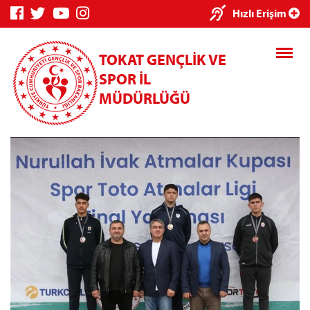
×
Hızlı Erişim
TOKAT GENÇLİK VE
SPOR İL
MÜDÜRLÜĞÜ
Genç Bilgi
Spor Bilgi
Kredi/Yurt
Sistemi
Sistemi
İşlemleri
Kredi/Yurt E-
Ödeme