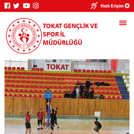
×
Hızlı Erişim
TOKAT GENÇLİK VE
SPOR İL
MÜDÜRLÜĞÜ
Genç Bilgi
Spor Bilgi
Kredi/Yurt
Sistemi
Sistemi
İşlemleri
Kredi/Yurt E-
Ödeme