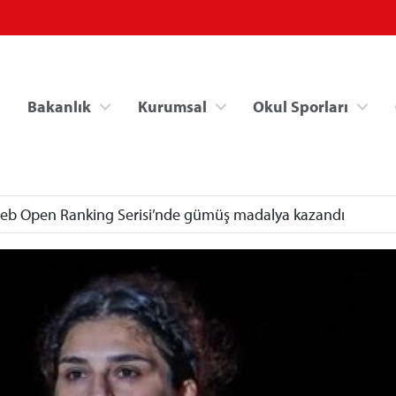
Bakanlık
Kurumsal
Okul Sporları
greb Open Ranking Serisi’nde gümüş madalya kazandı
Spor Bilgi Sistemi
Kredi/Yurt İşlemle