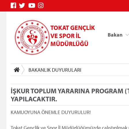
TOKAT GENÇLİK
Bakan
VE SPOR İL
MÜDÜRLÜĞÜ
BAKANLIK DUYURULARI
İŞKUR TOPLUM YARARINA PROGRAM (TY
YAPILACAKTIR.
Genç Bilgi Sistemi
KAMUOYUNA ÖNEMLE DUYURULUR!
Tokat Gençlik ve Spor İl Müdürlüğümüzde çalıştırılmak 