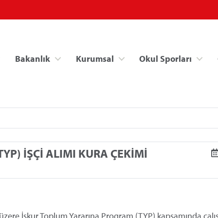
Bakanlık
Kurumsal
Okul Sporları
P) İŞÇİ ALIMI KURA ÇEKİMİ
Spor Bilgi Sistemi
Kredi/Yurt İşlemle
üzere İşkur Toplum Yararına Program (TYP) kapsamında çalışt